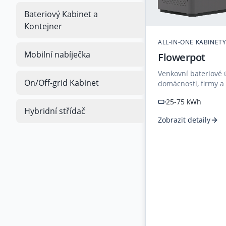
Bateriový Kabinet a
Kontejner
ALL-IN-ONE KABINET
Mobilní nabíječka
Flowerpot
Venkovní bateriové 
On/Off-grid Kabinet
domácnosti, firmy a
kombinuje funkčnos
25-75 kWh
elegantní design kv
Hybridní střídač
Zobrazit detaily