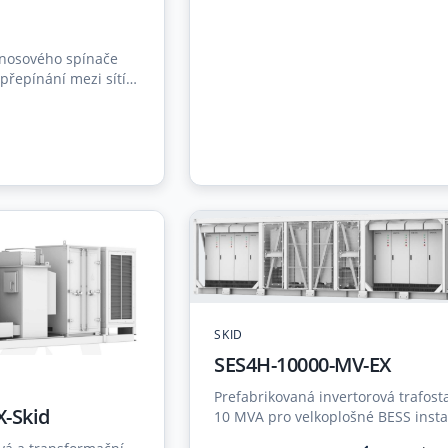
enosového spínače
řepínání mezi sítí a
do 20 ms,
notek ESS.
SKID
SES4H-10000-MV-EX
Prefabrikovaná invertorová trafost
X-Skid
10 MVA pro velkoplošné BESS insta
integrovaným PCS a olejovým