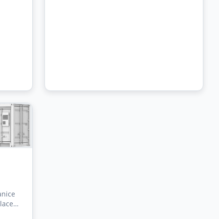
anice
lace s