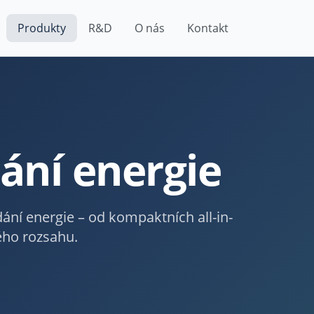
Produkty
R&D
O nás
Kontakt
ání energie
ání energie – od kompaktních all-in-
ého rozsahu.