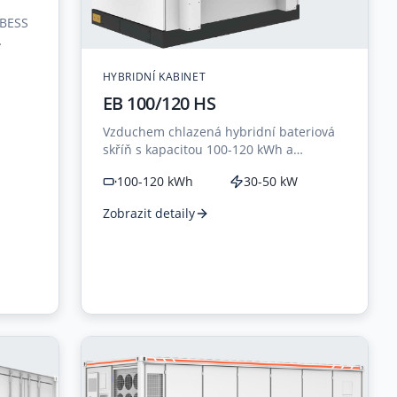
 BESS
HYBRIDNÍ KABINET
EB 100/120 HS
Vzduchem chlazená hybridní bateriová
skříň s kapacitou 100-120 kWh a
výkonem 30-50 kW pro řešení PV+ESS.
100-120 kWh
30-50 kW
Zobrazit detaily