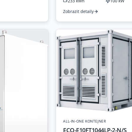
233 kWh
100 kW
Zobrazit detaily
ALL-IN-ONE KONTEJNER
ECO-E10FT1044LP-2-N/S