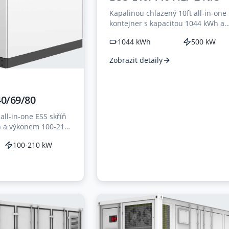
Kapalinou chlazený 10ft all-in-one
kontejner s kapacitou 1044 kWh a
výkonem 500 kW pro komerční a
1044 kWh
500 kW
průmyslové aplikace.
Zobrazit detaily
Y
0/69/80
all-in-one ESS skříň
h a výkonem 100-210
chlazením na úrovni
100-210 kW