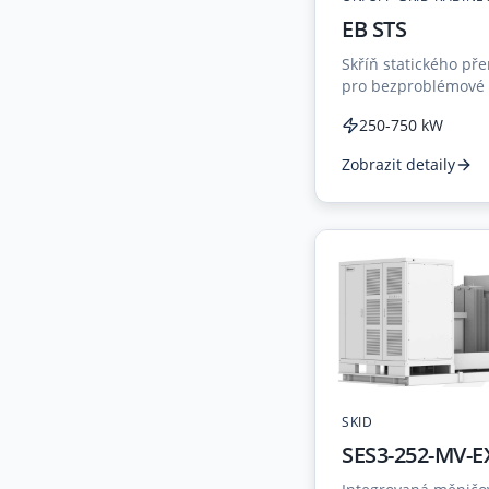
EB STS
Skříň statického př
pro bezproblémové p
ostrovním režimem 
250-750 kW
podporující 2-6 jed
Zobrazit detaily
SKID
SES3-252-MV-E