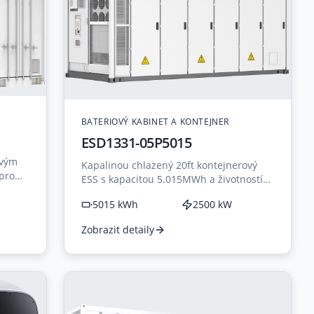
BATERIOVÝ KABINET A KONTEJNER
ESD1331-05P5015
ovým
Kapalinou chlazený 20ft kontejnerový
pro
ESS s kapacitou 5.015MWh a životností
12 000 cyklů pro velkokapacitní aplikace.
5015 kWh
2500 kW
Zobrazit detaily