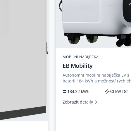
MOBILNÍ NABÍJEČKA
EB Mobility
Autonomní mobilní nabíječka EV s
baterií 184 kWh a možností rychlé
nabíjení 60 kW.
184,32 kWh
60 kW DC
Zobrazit detaily
T