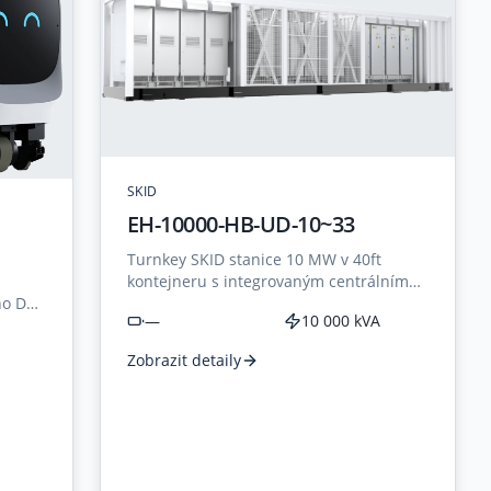
SKID
EH-10000-HB-UD-10~33
Turnkey SKID stanice 10 MW v 40ft
kontejneru s integrovaným centrálním
PCS 1500 V, olejovým MV
ho DC
—
10 000 kVA
transformátorem a předmontovaným
RMU rozvaděčem pro velkokapacitní
Zobrazit detaily
BESS.