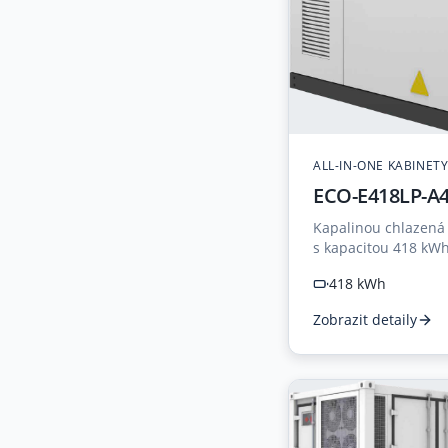
ALL-IN-ONE KABINET
ECO-E418LP-A4
Kapalinou chlazená 
s kapacitou 418 kW
kW, s kapalinovým 
418 kWh
packu.
Zobrazit detaily