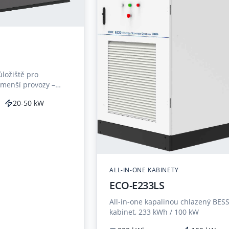
Y
úložiště pro
 menší provozy –
t, bezpečnost a
20-50 kW
ětináče.
ALL-IN-ONE KABINETY
ECO-E233LS
All-in-one kapalinou chlazený BES
kabinet, 233 kWh / 100 kW