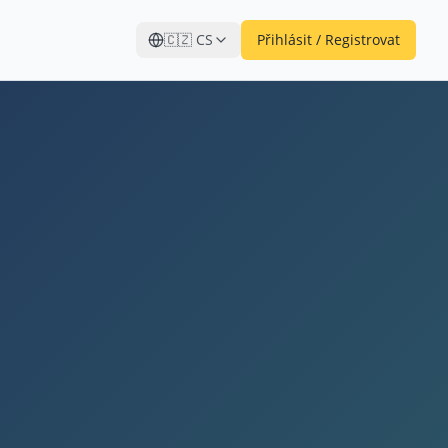
🇨🇿
CS
Přihlásit / Registrovat