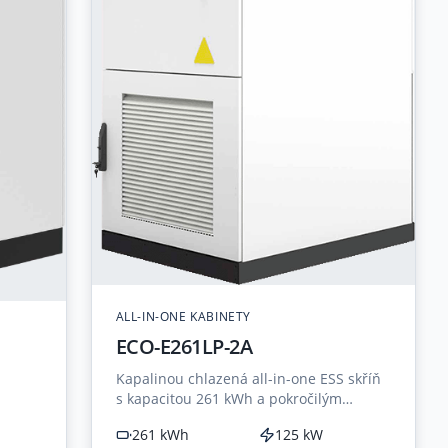
ALL-IN-ONE KABINETY
ECO-E261LP-2A
Kapalinou chlazená all-in-one ESS skříň
S
s kapacitou 261 kWh a pokročilým
chlazením na úrovni packů.
261 kWh
125 kW