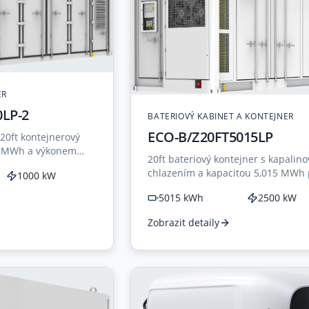
ER
LP-2
BATERIOVÝ KABINET A KONTEJNER
ECO-B/Z20FT5015LP
20ft kontejnerový
17MWh a výkonem
20ft bateriový kontejner s kapalin
tní aplikace.
chlazením a kapacitou 5,015 MWh 
1000 kW
velkokapacitní aplikace.
5015 kWh
2500 kW
Zobrazit detaily