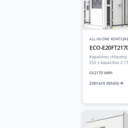
ALL-IN-ONE KONTEJN
ECO-E20FT2170
Kapalinou chlazený 
ESS s kapacitou 2.
1MW pro velkokapaci
2170 kWh
Zobrazit detaily