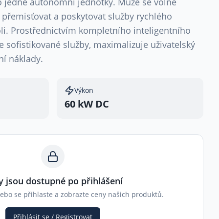
do jedné autonomní jednotky. Může se volně
e přemisťovat a poskytovat služby rychlého
oli. Prostřednictvím kompletního inteligentního
e sofistikované služby, maximalizuje uživatelský
ní náklady.
Výkon
60 kW DC
y jsou dostupné po přihlášení
nebo se přihlaste a zobrazte ceny našich produktů.
Přihlásit se / Registrovat