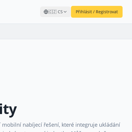
🇨🇿
CS
Přihlásit / Registrovat
ity
í mobilní nabíjecí řešení, které integruje ukládání