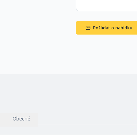
Požádat o nabídku
Obecné