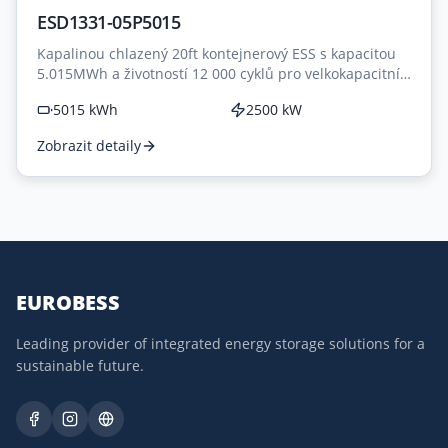
ESD1331-05P5015
Kapalinou chlazený 20ft kontejnerový ESS s kapacitou
5.015MWh a životností 12 000 cyklů pro velkokapacitní
aplikace.
5015 kWh
2500 kW
Zobrazit detaily
EUROBESS
Leading provider of integrated energy storage solutions for a
sustainable future.