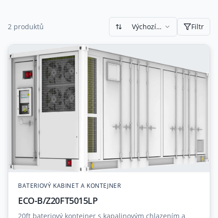
2
produktů
Výchozí
Filtr
řazení
BATERIOVÝ KABINET A KONTEJNER
ECO-B/Z20FT5015LP
20ft bateriový kontejner s kapalinovým chlazením a