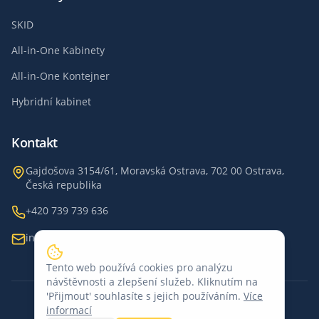
SKID
All-in-One Kabinety
All-in-One Kontejner
Hybridní kabinet
Kontakt
Gajdošova 3154/61, Moravská Ostrava, 702 00 Ostrava,
Česká republika
+420 739 739 636
info@eurobess.cz
Tento web používá cookies pro analýzu
návštěvnosti a zlepšení služeb. Kliknutím na
'Přijmout' souhlasíte s jejich používáním.
Více
informací
©
2026
EUROBESS
.
Všechna práva vyhrazena.