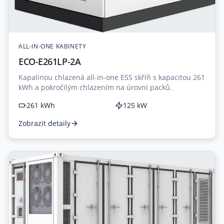
ALL-IN-ONE KABINETY
ECO-E261LP-2A
Kapalinou chlazená all-in-one ESS skříň s kapacitou 261
kWh a pokročilým chlazením na úrovni packů.
261 kWh
125 kW
Zobrazit detaily