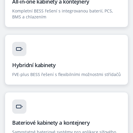
All-in-one kabinety a kontejnery
Kompletní BESS řešení s integrovanou baterií, PCS,
BMS a chlazením
Hybridní kabinety
FVE-plus BESS řešení s flexibilními možnostmi střídačů
Bateriové kabinety a kontejnery
Samostatné bateriové systémy pro aplikace síťového