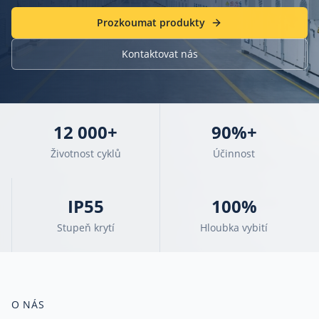
Prozkoumat produkty
Kontaktovat nás
12 000+
90%+
Životnost cyklů
Účinnost
IP55
100%
Stupeň krytí
Hloubka vybití
O NÁS