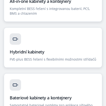
All-in-one kabinety a kontejnery
Kompletní BESS řešení s integrovanou baterií, PCS,
BMS a chlazením
Hybridní kabinety
FVE-plus BESS řešení s flexibilními možnostmi střídačů
Bateriové kabinety a kontejnery
Samostatné bateriové systémy pro aplikace síťového