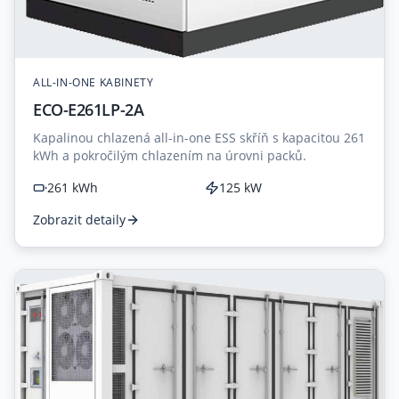
ALL-IN-ONE KABINETY
ECO-E261LP-2A
Kapalinou chlazená all-in-one ESS skříň s kapacitou 261
kWh a pokročilým chlazením na úrovni packů.
261 kWh
125 kW
Zobrazit detaily