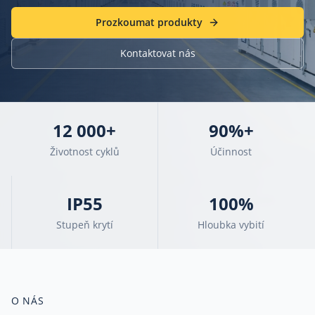
Prozkoumat produkty
Kontaktovat nás
12 000+
90%+
Životnost cyklů
Účinnost
IP55
100%
Stupeň krytí
Hloubka vybití
O NÁS