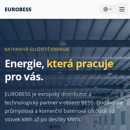
EUROBESS
BATERIOVÁ ÚLOŽIŠTĚ ENERGIE
Energie,
která pracuje
—
EUROBESS – Dis
pro vás.
EUROBESS je evropský distributor a
technologický partner v oblasti BESS. Dodáváme
průmyslová a komerční bateriová úložiště od
stovek kWh až po desítky MWh.