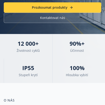
Prozkoumat produkty
Kontaktovat nás
12 000+
90%+
Životnost cyklů
Účinnost
IP55
100%
Stupeň krytí
Hloubka vybití
O NÁS