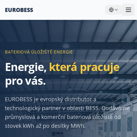
EUROBESS
BATERIOVÁ ÚLOŽIŠTĚ ENERGIE
Energie,
která pracuje
—
EUROBESS – Dis
pro vás.
EUROBESS je evropský distributor a
technologický partner v oblasti BESS. Dodáváme
průmyslová a komerční bateriová úložiště od
stovek kWh až po desítky MWh.