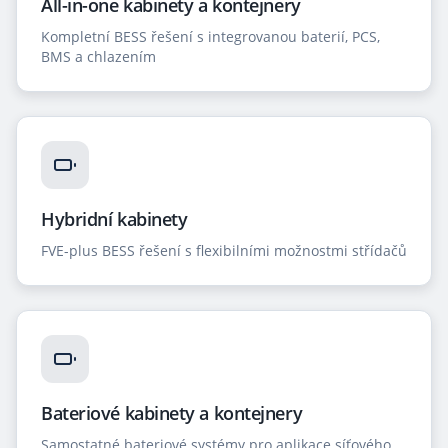
All-in-one kabinety a kontejnery
Kompletní BESS řešení s integrovanou baterií, PCS,
BMS a chlazením
Hybridní kabinety
FVE-plus BESS řešení s flexibilními možnostmi střídačů
Bateriové kabinety a kontejnery
Samostatné bateriové systémy pro aplikace síťového