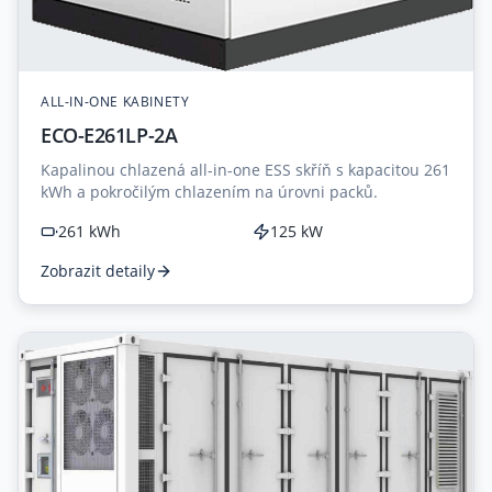
ALL-IN-ONE KABINETY
ECO-E261LP-2A
Kapalinou chlazená all-in-one ESS skříň s kapacitou 261
kWh a pokročilým chlazením na úrovni packů.
261 kWh
125 kW
Zobrazit detaily